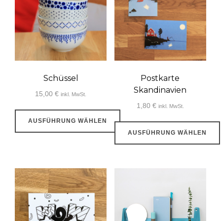
auf.
Die
Optionen
können
auf
der
Schüssel
Postkarte
Skandinavien
Produktseite
15,00
€
inkl. MwSt.
gewählt
1,80
€
inkl. MwSt.
werden
AUSFÜHRUNG WÄHLEN
AUSFÜHRUNG WÄHLEN
Dieses
Dieses
Produkt
Produkt
weist
weist
mehrere
mehrere
Varianten
Varianten
auf.
auf.