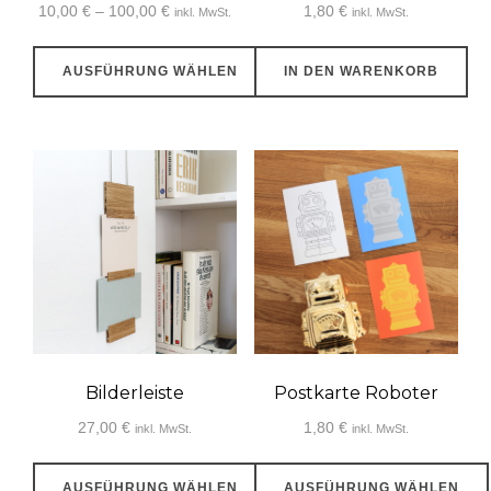
der
Preisspanne:
10,00
€
–
100,00
€
1,80
€
inkl. MwSt.
inkl. MwSt.
Produktseite
10,00 €
gewählt
bis
AUSFÜHRUNG WÄHLEN
IN DEN WARENKORB
100,00 €
werden
Dieses
Produkt
weist
mehrere
Varianten
auf.
Die
Optionen
können
auf
Bilderleiste
Postkarte Roboter
der
27,00
€
1,80
€
inkl. MwSt.
inkl. MwSt.
Produktseite
gewählt
AUSFÜHRUNG WÄHLEN
AUSFÜHRUNG WÄHLEN