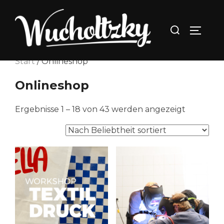
Zum
Inhalt
Suchen
SEITEN
springen
nach:
Start
/ Onlineshop
Onlineshop
Nach
Ergebnisse 1 – 18 von 43 werden angezeigt
Beliebthe
sortiert