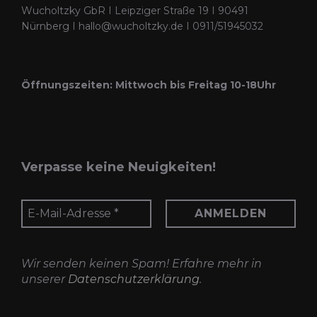
Optionen
Wucholtzky GbR I Leipziger Straße 19 I 90491
Nürnberg I hallo@wucholtzky.de I 0911/51945032
können
auf
der
Öffnungszeiten: Mittwoch bis Freitag 10-18Uhr
Produktseite
gewählt
werden
Verpasse keine Neuigkeiten!
Wir senden keinen Spam! Erfahre mehr in
unserer
Datenschutzerklärung
.