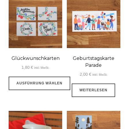
Glückwunschkarten
Geburtstagskarte
Parade
1,80
€
inkl. MwSt.
2,00
€
inkl. MwSt.
AUSFÜHRUNG WÄHLEN
WEITERLESEN
Dieses
Produkt
weist
mehrere
Varianten