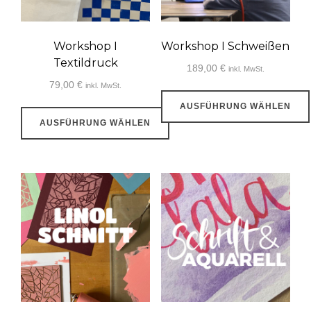
Workshop I
Workshop I Schweißen
Textildruck
189,00
€
inkl. MwSt.
79,00
€
inkl. MwSt.
AUSFÜHRUNG WÄHLEN
AUSFÜHRUNG WÄHLEN
Dieses
Dieses
Produkt
Produkt
weist
weist
mehrere
mehrere
Varianten
Varianten
auf.
auf.
Die
Die
Optionen
Optionen
können
können
auf