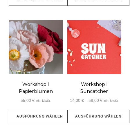
werden
Dieses
Dieses
Produkt
Produkt
weist
weist
mehrere
mehrere
Varianten
Varianten
auf.
auf.
Die
Die
Optionen
Optionen
können
können
auf
auf
Workshop I
Workshop I
der
der
Papierblumen
Suncatcher
Produktseite
Produktseite
Preisspanne:
55,00
€
14,00
€
–
59,00
€
inkl. MwSt.
inkl. MwSt.
gewählt
gewählt
14,00 €
bis
werden
werden
AUSFÜHRUNG WÄHLEN
AUSFÜHRUNG WÄHLEN
59,00 €
Dieses
Dieses