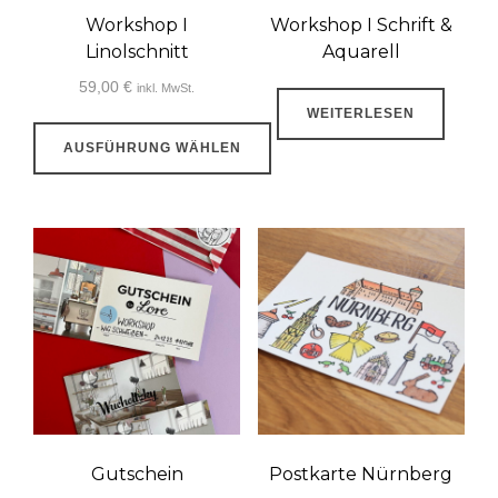
auf
der
Workshop I
Workshop I Schrift &
der
Linolschnitt
Aquarell
Produktseite
Produktseite
gewählt
59,00
€
inkl. MwSt.
gewählt
WEITERLESEN
werden
werden
AUSFÜHRUNG WÄHLEN
Dieses
Produkt
weist
mehrere
Varianten
auf.
Die
Optionen
können
auf
Gutschein
Postkarte Nürnberg