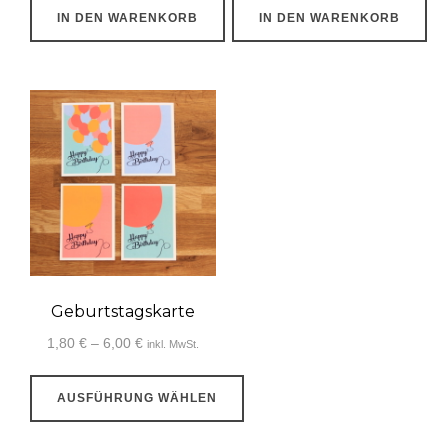
IN DEN WARENKORB
IN DEN WARENKORB
Geburtstagskarte
Preisspanne:
1,80
€
–
6,00
€
inkl. MwSt.
1,80 €
bis
AUSFÜHRUNG WÄHLEN
6,00 €
Dieses