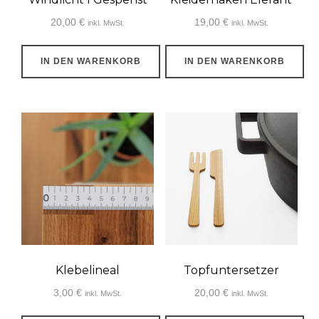
der
20,00
€
19,00
€
inkl. MwSt.
inkl. MwSt.
Produktseite
gewählt
IN DEN WARENKORB
IN DEN WARENKORB
werden
Klebelineal
Topfuntersetzer
3,00
€
20,00
€
inkl. MwSt.
inkl. MwSt.