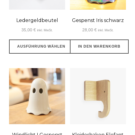
Ledergeldbeutel
Gespenst Iris schwarz
35,00
€
28,00
€
inkl. MwSt.
inkl. MwSt.
AUSFÜHRUNG WÄHLEN
IN DEN WARENKORB
Dieses
Produkt
weist
mehrere
Varianten
auf.
Die
Optionen
können
auf
Windlicht I Gespenst
Kleiderhaken Elefant