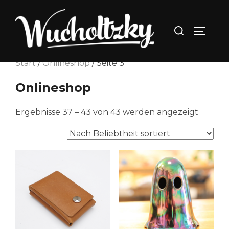
Zum
Inhalt
Suchen
SEITEN
springen
nach:
Start
/
Onlineshop
/ Seite 3
Onlineshop
Nach
Ergebnisse 37 – 43 von 43 werden angezeigt
Beliebt
sortiert