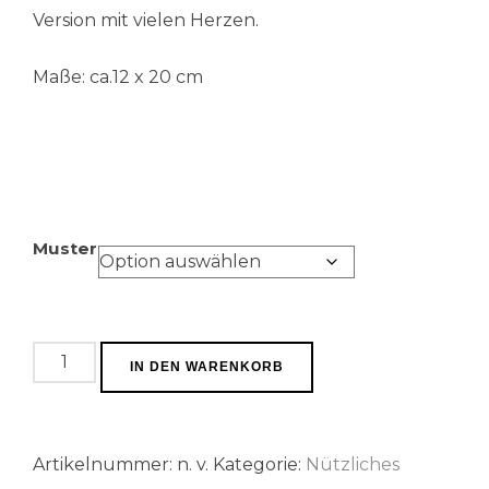
Version mit vielen Herzen.
Maße: ca.12 x 20 cm
Muster
Notizblock
IN DEN WARENKORB
von
der
Rolle
Artikelnummer:
n. v.
Kategorie:
Nützliches
Menge