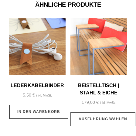
ÄHNLICHE PRODUKTE
LEDERKABELBINDER
BEISTELLTISCH |
STAHL & EICHE
5,50
€
inkl. MwSt.
179,00
€
inkl. MwSt.
IN DEN WARENKORB
AUSFÜHRUNG WÄHLEN
Dieses