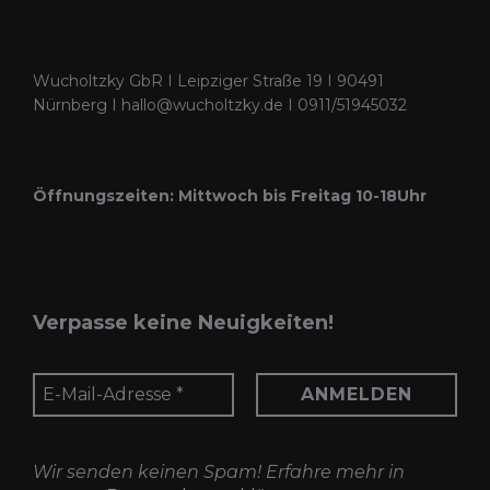
Varianten
auf.
Wucholtzky GbR I Leipziger Straße 19 I 90491
Die
Nürnberg I hallo@wucholtzky.de I 0911/51945032
Optionen
können
auf
Öffnungszeiten: Mittwoch bis Freitag 10-18Uhr
der
Produktseite
gewählt
werden
Verpasse keine Neuigkeiten!
Wir senden keinen Spam! Erfahre mehr in