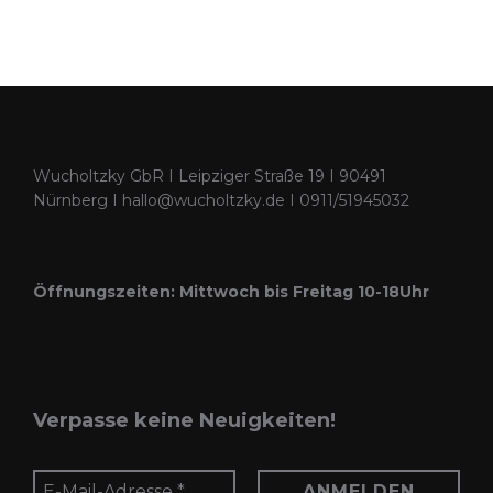
Wucholtzky GbR I Leipziger Straße 19 I 90491
Nürnberg I hallo@wucholtzky.de I 0911/51945032
Öffnungszeiten: Mittwoch bis Freitag 10-18Uhr
Verpasse keine Neuigkeiten!