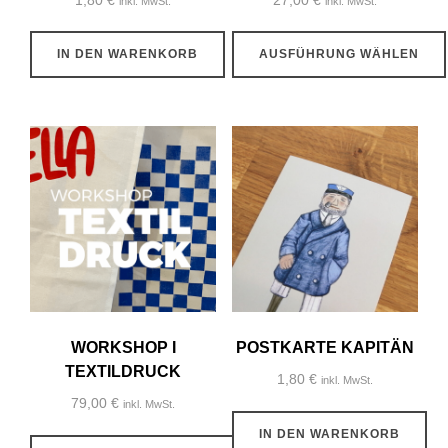
1,80
€
27,00
€
inkl. MwSt.
inkl. MwSt.
IN DEN WARENKORB
AUSFÜHRUNG WÄHLEN
Dieses
Produkt
weist
mehrere
Varianten
auf.
Die
Optionen
können
auf
WORKSHOP I
POSTKARTE KAPITÄN
der
TEXTILDRUCK
1,80
€
inkl. MwSt.
Produktseite
79,00
€
inkl. MwSt.
gewählt
IN DEN WARENKORB