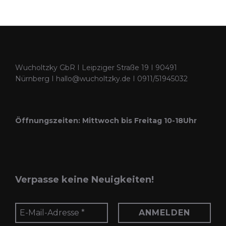
Wucholtzky GbR I Leipziger Straße 19 I 90491
Nürnberg I hallo@wucholtzky.de I 0911/51945032
Öffnungszeiten: Mittwoch bis Freitag 10-18Uhr
Verpasse keine Neuigkeiten!