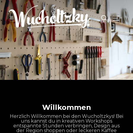
Zum
Inhalt
Suchen
SEITEN
springen
nach:
Willkommen
Herzlich Willkommen bei den Wucholtzkys! Bei
uns kannst du in kreativen Workshops
entspannte Stunden verbringen, Design aus
der Region shoppen oder leckeren Kaffee