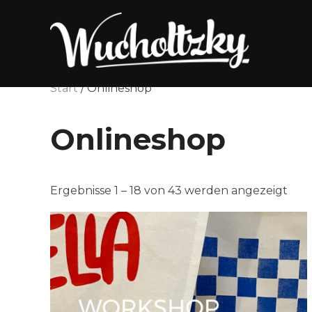
Zum
Inhalt
springen
Start
/ Onlineshop
Onlineshop
Nac
Ergebnisse 1 – 18 von 43 werden angezeigt
Beli
sort