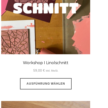
Workshop I Linolschnitt
59,00
€
inkl. MwSt.
Dieses
AUSFÜHRUNG WÄHLEN
Produkt
weist
mehrere
Varianten