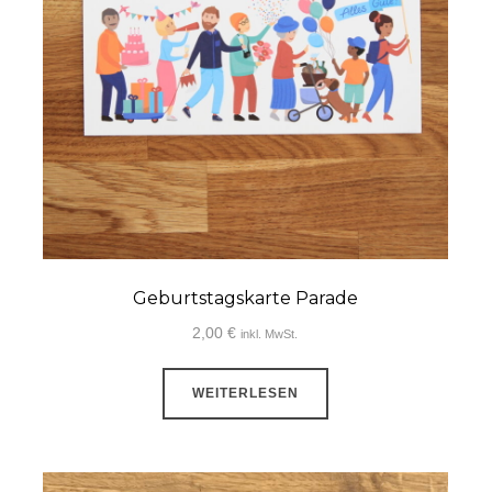
ite
Geburtstagskarte Parade
2,00
€
inkl. MwSt.
WEITERLESEN