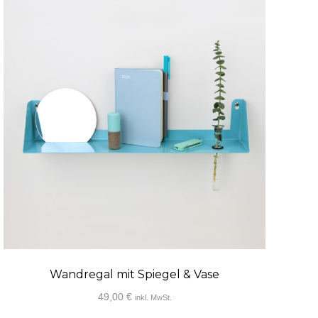
auf.
Die
Optionen
können
auf
der
Produktseite
gewählt
werden
Wandregal mit Spiegel & Vase
49,00
€
inkl. MwSt.