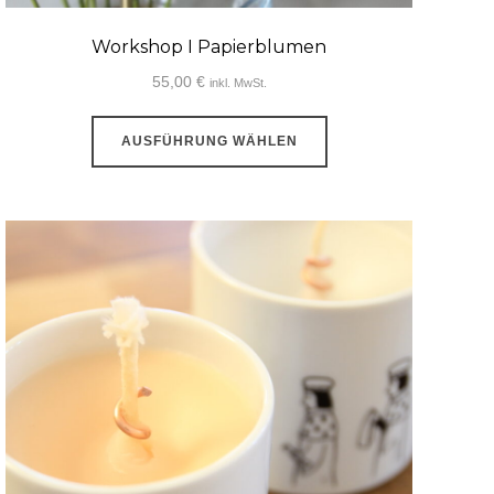
Workshop I Papierblumen
55,00
€
inkl. MwSt.
Dieses
AUSFÜHRUNG WÄHLEN
Produkt
weist
mehrere
Varianten
auf.
Die
Optionen
können
auf
der
Produktseite
gewählt