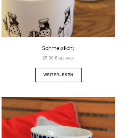
werden
Schmelzlicht
25,00
€
inkl. MwSt.
WEITERLESEN