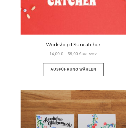
werden
Workshop I Suncatcher
Preisspanne:
14,00
€
–
59,00
€
inkl. MwSt.
14,00 €
Dieses
bis
AUSFÜHRUNG WÄHLEN
Produkt
59,00 €
weist
mehrere
Varianten
auf.
Die
Optionen
können