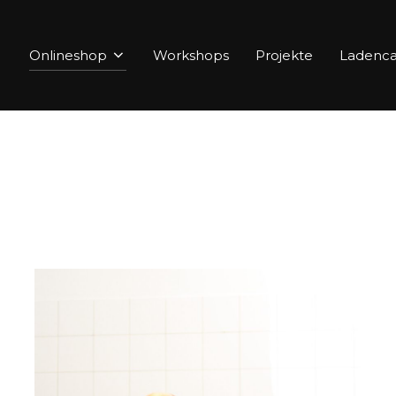
Onlineshop
Workshops
Projekte
Ladenca
h
ebtheit
iert