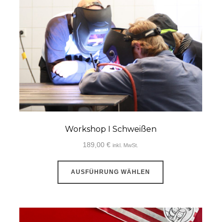
Workshop I Schweißen
189,00
€
inkl. MwSt.
Dieses
AUSFÜHRUNG WÄHLEN
Produkt
weist
mehrere
Varianten