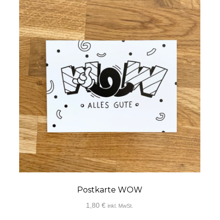
ite
Postkarte WOW
1,80
€
inkl. MwSt.