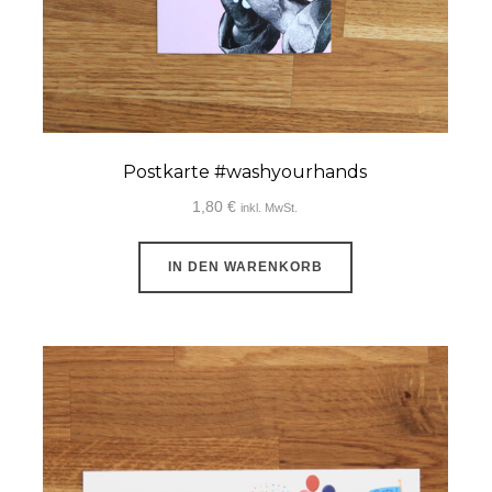
werden
Postkarte #washyourhands
1,80
€
inkl. MwSt.
IN DEN WARENKORB