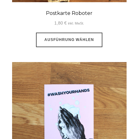
Postkarte Roboter
1,80
€
inkl. MwSt.
Dieses
AUSFÜHRUNG WÄHLEN
Produkt
weist
mehrere
Varianten
auf.
Die
Optionen
können
auf
der
ite
Produktseite
gewählt