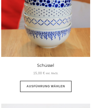
Schüssel
15,00
€
inkl. MwSt.
Dieses
AUSFÜHRUNG WÄHLEN
Produkt
weist
mehrere
Varianten