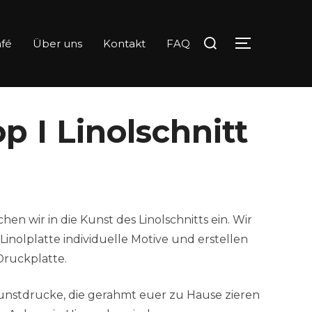
Suchen
fé
Über uns
Kontakt
FAQ
SEITENLE
nach:
 I Linolschnitt
en wir in die Kunst des Linolschnitts ein. Wir
Linolplatte individuelle Motive und erstellen
ruckplatte.
Kunstdrucke, die gerahmt euer zu Hause zieren