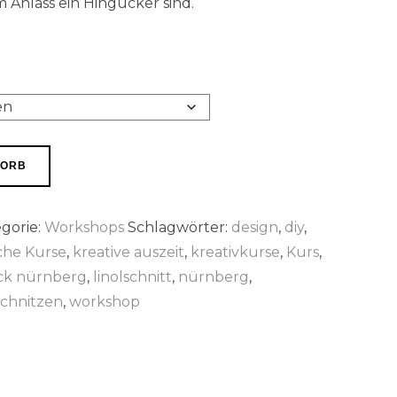
m Anlass ein Hingucker sind.
KORB
gorie:
Workshops
Schlagwörter:
design
,
diy
,
che Kurse
,
kreative auszeit
,
kreativkurse
,
Kurs
,
uck nürnberg
,
linolschnitt
,
nürnberg
,
schnitzen
,
workshop