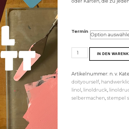
oder Karten, die zu jede
Termin
Workshop
IN DEN WAREN
I
Linolschnitt
Artikelnummer:
n. v.
Kate
Menge
doityourself
,
handwerkli
linol
,
linoldruck
,
linoldr
selbermachen
,
stempel 