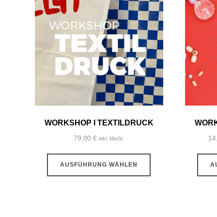
WORKSHOP I TEXTILDRUCK
WORK
79,00
€
14
inkl. MwSt.
Dieses
AUSFÜHRUNG WÄHLEN
A
Produkt
weist
mehrere
Varianten