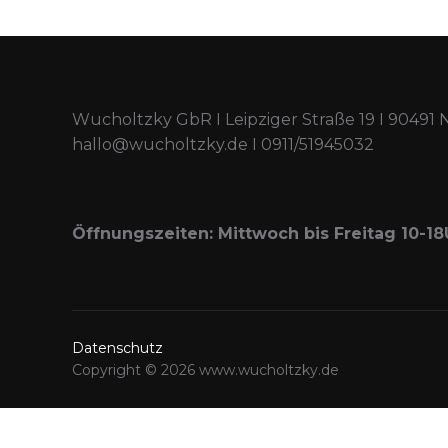
Wucholtzky GbR I Leipziger Straße 19 I 90491 
hallo@wucholtzky.de I 0911/51945032
Öffnungszeiten: Mittwoch bis Freitag 10-18
Datenschutz
Copyright © 2026 www.wucholtzky.de