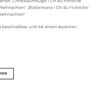
rten: ‚Christbaumkugel I Oh du fröhliche‘
Weihnachten‘ ‚Blätterkranz I Oh du Fröhliche‘
 Weihnachten‘
tig beschreibbar und mit einem dezenten
KORB