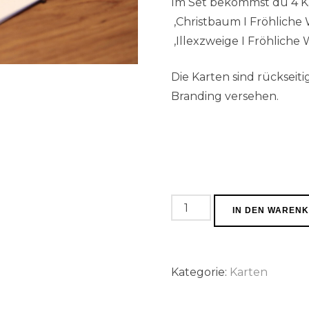
Im Set bekommst du 4 Ka
‚Christbaum I Fröhliche 
‚Illexzweige I Fröhliche
Die Karten sind rücksei
Branding versehen.
Weihnachtskarten
IN DEN WAREN
Set
Menge
Kategorie:
Karten