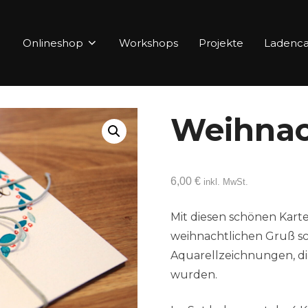
Onlineshop
Workshops
Projekte
Ladenca
Weihnac
6,00
€
inkl. MwSt.
Mit diesen schönen Kart
weihnachtlichen Gruß sc
Aquarellzeichnungen, die
wurden.