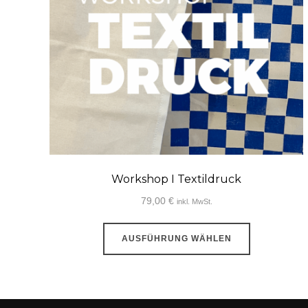
Workshop I Textildruck
79,00
€
inkl. MwSt.
Dieses
AUSFÜHRUNG WÄHLEN
Produkt
weist
mehrere
Varianten