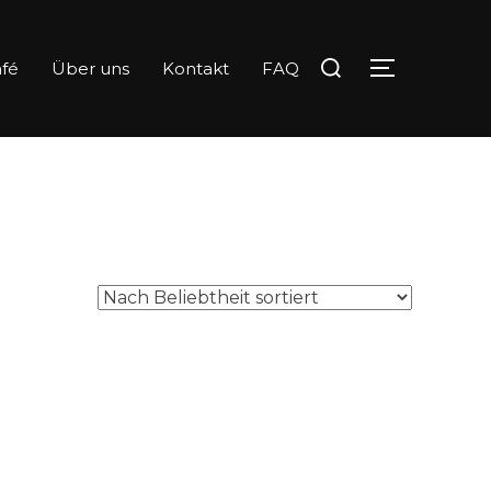
Suchen
fé
Über uns
Kontakt
FAQ
SEITENLE
nach: