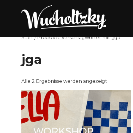
Zum
Inhalt
springen
Start
/ Produkte verschlagwortet mit „jga“
jga
Nach
Alle 2 Ergebnisse werden angezeigt
Beliebthei
sortiert