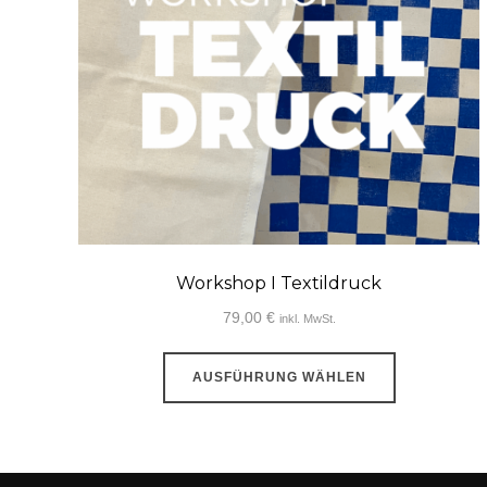
Workshop I Textildruck
79,00
€
inkl. MwSt.
Dieses
AUSFÜHRUNG WÄHLEN
Produkt
weist
mehrere
Varianten