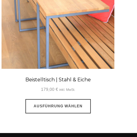
Beistelltisch | Stahl & Eiche
179,00
€
inkl. MwSt.
Dieses
AUSFÜHRUNG WÄHLEN
Produkt
weist
mehrere
Varianten