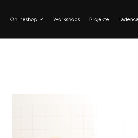
Onlineshop
Workshops
Projekte
Ladenca
“
t