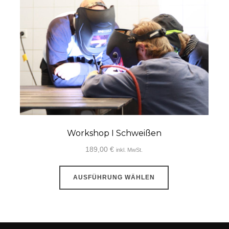
Workshop I Schweißen
189,00
€
inkl. MwSt.
Dieses
AUSFÜHRUNG WÄHLEN
Produkt
weist
mehrere
Varianten