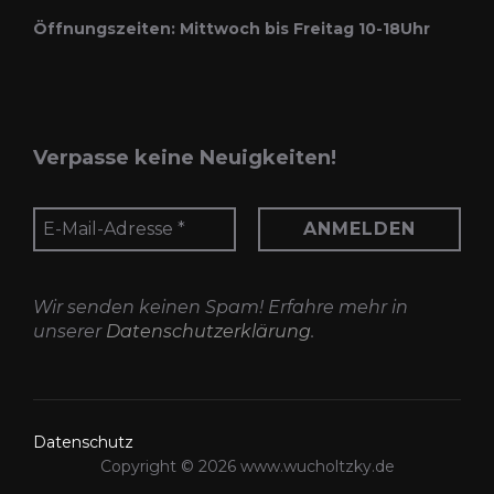
können
Öffnungszeiten: Mittwoch bis Freitag 10-18Uhr
auf
der
Produktseite
gewählt
Verpasse keine Neuigkeiten!
werden
Wir senden keinen Spam! Erfahre mehr in
unserer
Datenschutzerklärung
.
Datenschutz
Copyright © 2026 www.wucholtzky.de