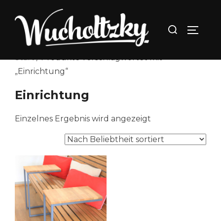
Zum
Inhalt
Suchen
SEITEN
springen
nach:
Start
/ Produkte verschlagwortet mit
„Einrichtung“
Einrichtung
Einzelnes Ergebnis wird angezeigt