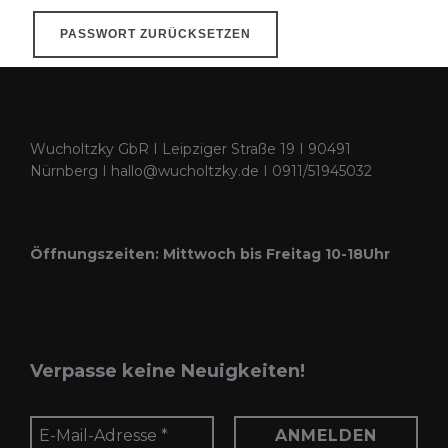
PASSWORT ZURÜCKSETZEN
Wucholtzky GbR I Leipziger Straße 19 I 90491
Nürnberg I hallo@wucholtzky.de I 0911/51945032
Öffnungszeiten: Mittwoch bis Freitag 10-18Uhr
Verpasse keine Neuigkeiten!