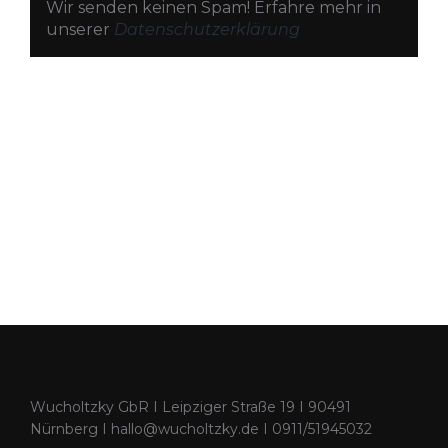
Wir senden keinen Spam! Erfahre mehr in
unserer
Datenschutzerklärung
Wucholtzky GbR I Leipziger Straße 19 I 90491
Nürnberg I hallo@wucholtzky.de I 0911/51945032